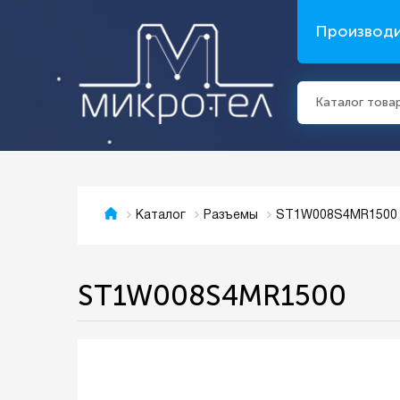
Производ
Каталог това
ST1W008S4MR1500
Каталог
Разъемы
ST1W008S4MR1500