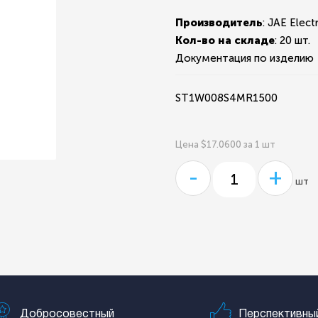
Производитель
: JAE Elect
Кол-во на складе
:
20 шт.
Документация по изделию
ST1W008S4MR1500
Цена $17.0600 за 1 шт
-
+
шт
Добросовестный
Перспективны