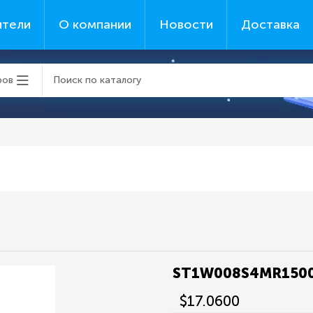
ители
О компании
Новости
Доставка
ров
ST1W008S4MR150
$17.0600