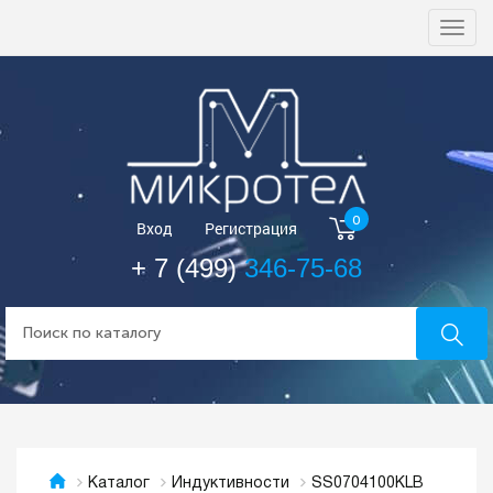
Togg
navi
0
Вход
Регистрация
+ 7 (499)
346-75-68
SS0704100KLB
Каталог
Индуктивности