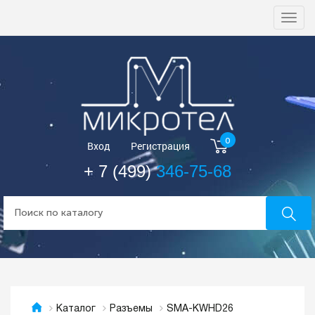
Togg
navi
0
Вход
Регистрация
+ 7 (499)
346-75-68
SMA-KWHD26
Каталог
Разъемы