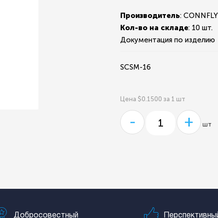
Производитель
: CONNFL
Кол-во на складе
:
10 шт.
Документация по изделию
SCSM-16
Цена $0.1500 за 1 шт
-
+
шт
Добросовестный
Перспективны