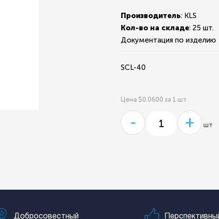
Производитель
: KLS
Кол-во на складе
:
25 шт.
Документация по изделию
SCL-40
Цена $0.0600 за 1 шт
-
+
шт
Добросовестный
Перспективны