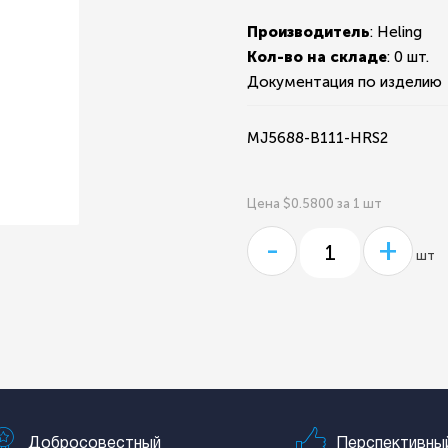
Производитель
: Heling
Кол-во на складе
:
0 шт.
Документация по изделию
MJ5688-B111-HRS2
Цена $0.5800 за 1 шт
-
+
шт
Добросовестный
Перспективны