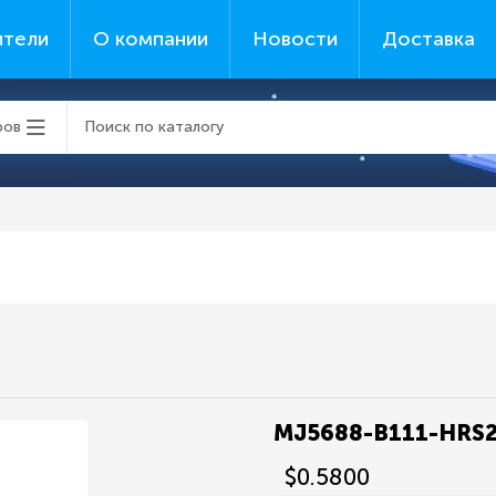
ители
О компании
Новости
Доставка
ров
MJ5688-B111-HRS
$0.5800