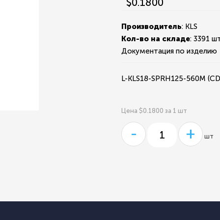
$0.1800
Производитель
: KLS
Кол-во на складе
:
3391 шт
Документация по изделию
L-KLS18-SPRH125-560M (C
Цена $0.1800 за 1 шт
-
+
шт