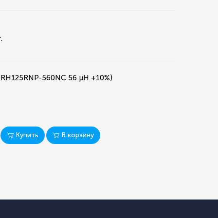
.
DRH125RNP-560NC 56 µH +10%)
Купить
В корзину