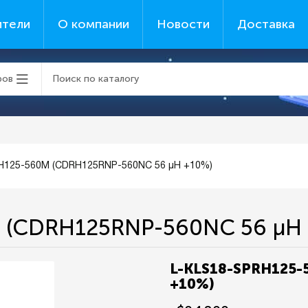
ители
О компании
Новости
Доставка
ров
H125-560M (CDRH125RNP-560NC 56 µH +10%)
 (CDRH125RNP-560NC 56 µH 
L-KLS18-SPRH125-
+10%)