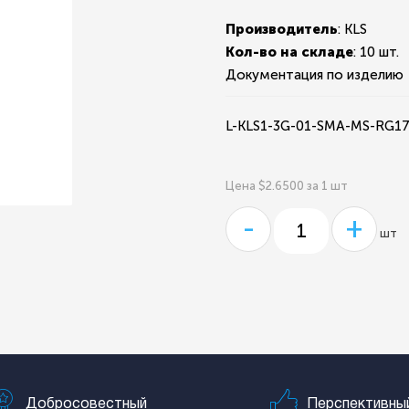
Производитель
: KLS
Кол-во на складе
:
10 шт.
Документация по изделию
L-KLS1-3G-01-SMA-MS-RG1
Цена $2.6500 за 1 шт
-
+
шт
Добросовестный
Перспективны