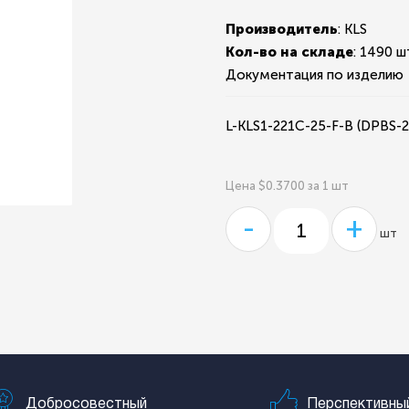
Производитель
: KLS
Кол-во на складе
:
1490 ш
Документация по изделию
L-KLS1-221C-25-F-B (DPBS-2
Цена $0.3700 за 1 шт
-
+
шт
Добросовестный
Перспективны