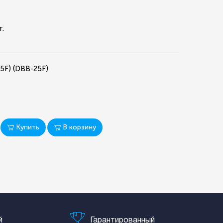
т.
5F) (DBB-25F)
Купить
В корзину
й
Гарантированный