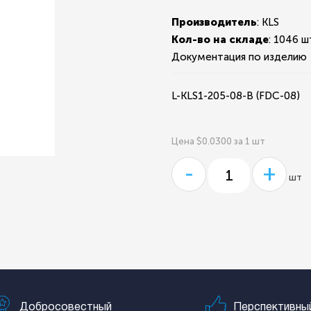
Производитель
: KLS
Кол-во на складе
:
1046 ш
Документация по изделию
L-KLS1-205-08-B (FDC-08)
Цена $0.0300 за 1 шт
-
+
шт
Добросовестный
Перспективны