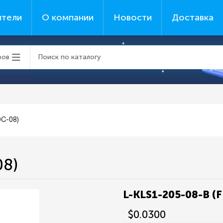
ители
О компании
Новости
Доставка
ров
DC-08)
08)
L-KLS1-205-08-B (
$0.0300