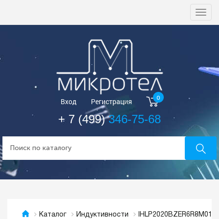
Togg
navi
0
Вход
Регистрация
+ 7 (499)
346-75-68
IHLP2020BZER6R8M01
Каталог
Индуктивности