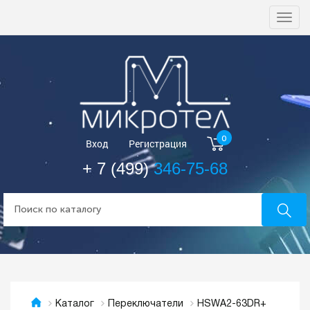
Togg
navi
0
Вход
Регистрация
+ 7 (499)
346-75-68
HSWA2-63DR+
Каталог
Переключатели