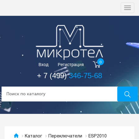
Togg
navi
0
Вход
Регистрация
+ 7 (499)
346-75-68
ESP2010
Каталог
Переключатели