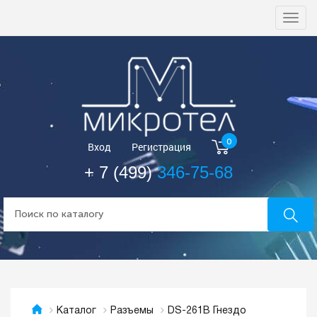
Togg
navi
0
Вход
Регистрация
+ 7 (499)
346-75-68
DS-261B Гнездо
Каталог
Разъемы