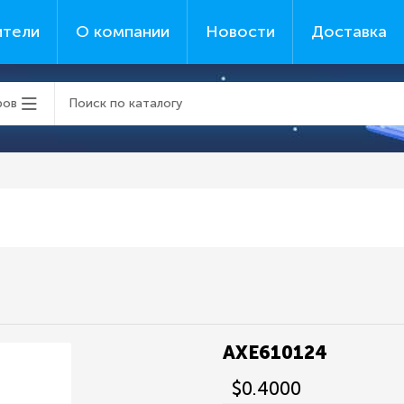
ители
О компании
Новости
Доставка
ров
AXE610124
$0.4000