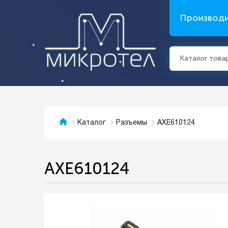
Производ
Каталог това
AXE610124
Каталог
Разъемы
AXE610124