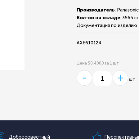
Производитель
: Panasonic
Кол-во на складе
:
3565 шт
Документация по изделию
AXE610124
Цена $0.4000 за 1 шт
-
+
шт
Добросовестный
Перспективны