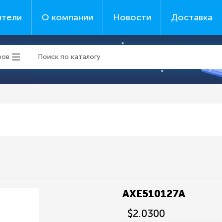
ители
О компании
Новости
Доставка
ров
AXE510127A
$2.0300