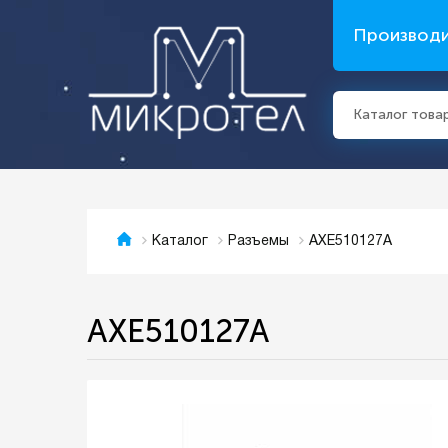
Производ
Каталог това
AXE510127A
Каталог
Разъемы
AXE510127A