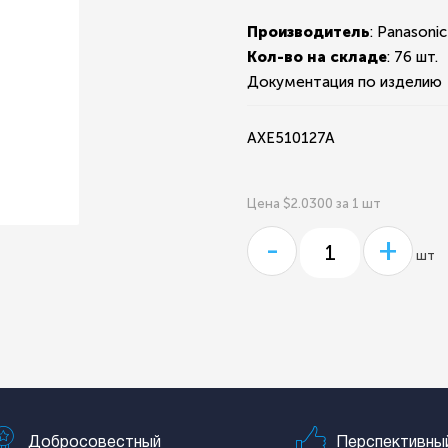
Производитель
: Panasonic
Кол-во на складе
:
76 шт.
Документация по изделию
AXE510127A
Цена $2.0300 за 1 шт
-
+
шт
Добросовестный
Перспективны