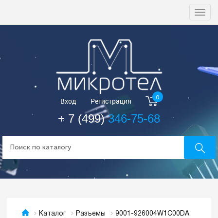
Togg
navi
0
Вход
Регистрация
+ 7 (499)
346-75-68
9001-926004W1C00DA
Каталог
Разъемы