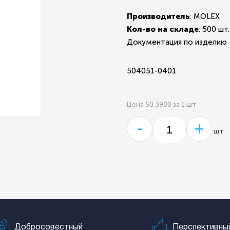
Производитель
: MOLEX
Кол-во на складе
:
500 шт.
Документация по изделию
504051-0401
Цена $0.3900 за 1 шт
-
+
шт
Добросовестный
Перспективны