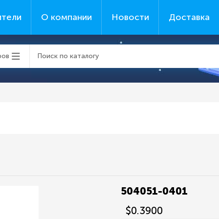
ители
О компании
Новости
Доставка
ров
504051-0401
$0.3900