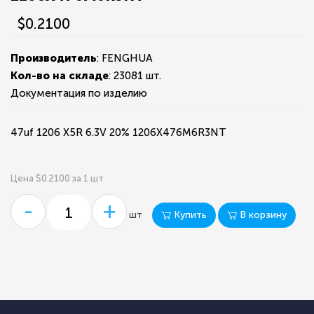
$0.2100
Производитель
: FENGHUA
Кол-во на складе
:
23081 шт.
Документация по изделию
47uf 1206 X5R 6.3V 20% 1206X476M6R3NT
Цена $0.2100 за 1 шт
-
+
Купить
В корзину
шт