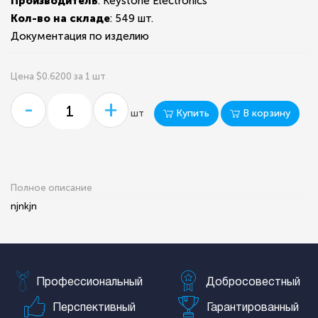
Производитель
: Keystone Electronics
Кол-во на складе
:
549 шт.
Документация по изделию
Цена $0.6200 за 1 шт
-
+
Купить
В корзину
шт
Полное описание
njnkjn
Профессиональный
Добросовестный
Перспективный
Гарантированный