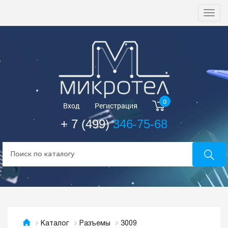
Togg
navi
0
Вход
Регистрация
+ 7 (499)
346-75-68
3009
Каталог
Разъемы