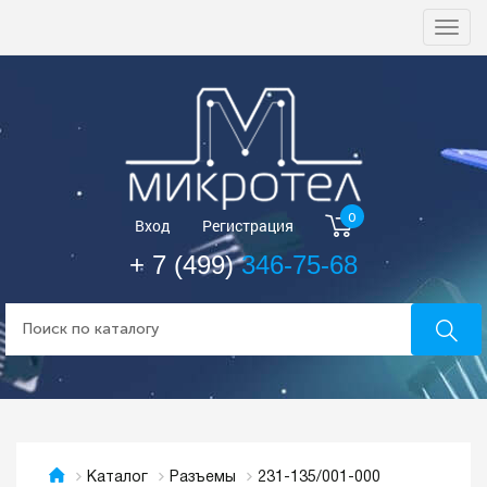
Togg
navi
0
Вход
Регистрация
+ 7 (499)
346-75-68
231-135/001-000
Каталог
Разъемы