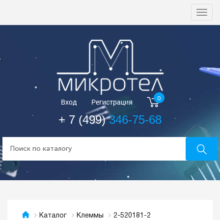
Togg
navi
0
Вход
Регистрация
+ 7 (499)
346-75-68
2-520181-2
Каталог
Клеммы