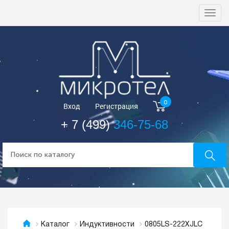
Togg
navi
0
Вход
Регистрация
+ 7 (499)
346-75-68
0805LS-222XJLC
Каталог
Индуктивности