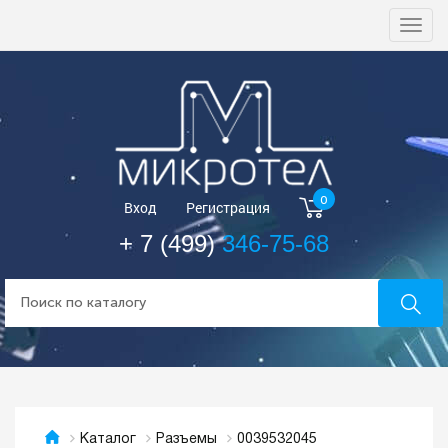
Togg
navi
0
Вход
Регистрация
+ 7 (499)
346-75-68
0039532045
Каталог
Разъемы